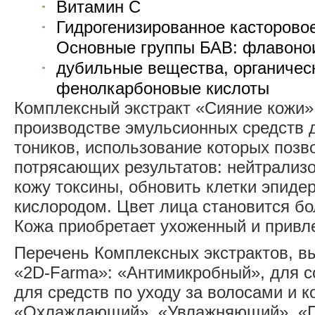
Витамин С
Гидрогенизированное касторово
Основные группы БАВ: флавоно
дубильные вещества, органичес
фенолкарбоновые кислоты
Комплексный экстракт «Сияние кожи»
производстве эмульсионных средств д
тоников, использование которых позв
потрясающих результатов: нейтрализ
кожу токсины, обновить клетки эпиде
кислородом. Цвет лица становится б
Кожа приобретает ухоженный и привл
Перечень Комплексных экстрактов, 
«2D-Farma»: «Антимикробный», для с
для средств по уходу за волосами и к
«Охлаждающий», «Увлажняющий», «П