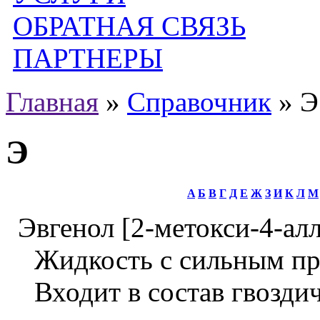
ОБРАТНАЯ СВЯЗЬ
ПАРТНЕРЫ
Главная
»
Справочник
»
Э
Э
A
Б
B
Г
Д
Е
Ж
З
И
К
Л
М
Эвгенол [2-метокси-4-ал
Жидкость с сильным пр
Входит в состав гвоздич