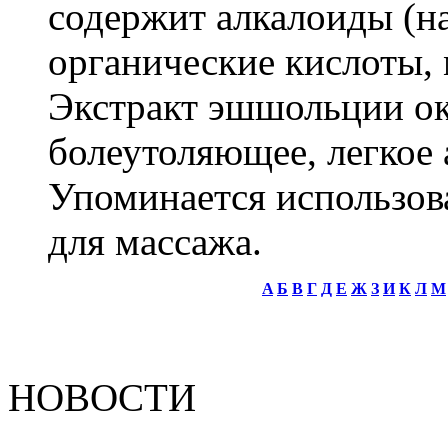
содержит алкалоиды (н
органические кислоты,
Экстракт эшшольции ок
болеутоляющее, легкое
Упоминается использова
для массажа.
A
Б
B
Г
Д
Е
Ж
З
И
К
Л
М
НОВОСТИ