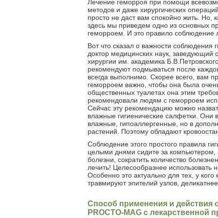
Лечение геморроя при помощи всевозмо
методов и даже хирургических операций
просто не даст вам спокойно жить. Но, 
здесь мы приведем одно из основных пр
геморроем. И это правило соблюдение 
Вот что сказал о важности соблюдения 
доктор медицинских наук, заведующий 
хирургии им. академика Б.В.Петровско
рекомендуют подмываться после каждог
всегда выполнимо. Скорее всего, вам пр
геморроем важно, чтобы она была очень
общественных туалетах она этим требов
рекомендовали людям с геморроем испо
Сейчас эту рекомендацию можно назват
влажные гигиенические салфетки. Они в
влажные, гипоаллергенные, но в дополн
растений. Поэтому обладают кровоост
Соблюдение этого простого правила гиг
целыми днями сидите за компьютером, а
болезни, сократить количество болезне
лечить! Целесообразнее использовать н
Особенно это актуально для тех, у ког
травмируют эпителий узлов, деликатнее
Способ применения и действия
PROCTO-MAG с лекарственной п