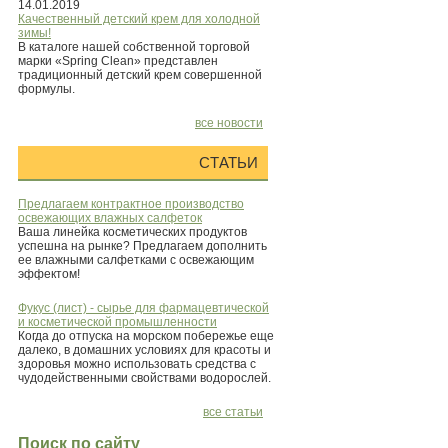
14.01.2019
Качественный детский крем для холодной
зимы!
В каталоге нашей собственной торговой
марки «Spring Clean» представлен
традиционный детский крем совершенной
формулы.
все новости
СТАТЬИ
Предлагаем контрактное производство
освежающих влажных салфеток
Ваша линейка косметических продуктов
успешна на рынке? Предлагаем дополнить
ее влажными салфетками с освежающим
эффектом!
Фукус (лист) - сырье для фармацевтической
и косметической промышленности
Когда до отпуска на морском побережье еще
далеко, в домашних условиях для красоты и
здоровья можно использовать средства с
чудодейственными свойствами водорослей.
все статьи
Поиск по сайту