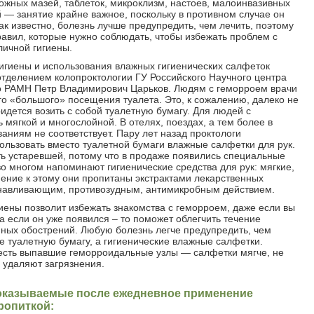
жных мазей, таблеток, микроклизм, настоев, малоинвазивных
 — занятие крайне важное, поскольку в противном случае он
как известно, болезнь лучше предупредить, чем лечить, поэтому
авил, которые нужно соблюдать, чтобы избежать проблем с
личной гигиены.
гигиены и использования влажных гигиенических салфеток
отделением колопроктологии ГУ Российского Научного центра
го РАМН Петр Владимирович Царьков. Людям с геморроем врачи
о «большого» посещения туалета. Это, к сожалению, далеко не
идется возить с собой туалетную бумагу. Для людей с
 мягкой и многослойной. В отелях, поездах, а тем более в
аниям не соответствует. Пару лет назад проктологи
льзовать вместо туалетной бумаги влажные салфетки для рук.
ь устаревшей, потому что в продаже появились специальные
о многом напоминают гигиенические средства для рук: мягкие,
ение к этому они пропитаны экстрактами лекарственных
анавливающим, противозудным, антимикробным действием.
иены позволит избежать знакомства с геморроем, даже если вы
 если он уже появился – то поможет облегчить течение
нных обострений. Любую болезнь легче предупредить, чем
е туалетную бумагу, а гигиенические влажные салфетки.
о есть выпавшие геморроидальные узлы — салфетки мягче, не
 удаляют загрязнения.
 оказываемые после ежедневное применение
ропиткой: