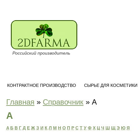
Российский производитель
КОНТРАКТНОЕ ПРОИЗВОДСТВО
СЫРЬЕ ДЛЯ КОСМЕТИКИ
Главная
»
Справочник
»
A
A
A
Б
B
Г
Д
Е
Ж
З
И
К
Л
М
Н
O
П
Р
C
Т
У
Ф
Х
Ц
Ч
Ш
Щ
Э
Ю
Я