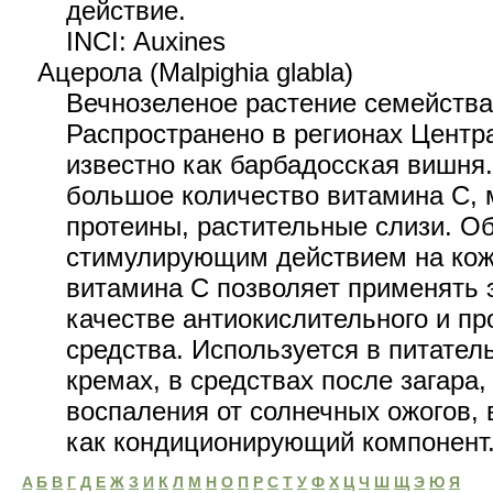
действие.
INCI: Auxines
Ацерола (Malpighia glabla)
Вечнозеленое растение семейства
Распространено в регионах Центр
известно как барбадосская вишня
большое количество витамина С, 
протеины, растительные слизи. 
стимулирующим действием на кож
витамина С позволяет применять 
качестве антиокислительного и п
средства. Используется в питате
кремах, в средствах после загар
воспаления от солнечных ожогов, 
как кондиционирующий компонент
A
Б
B
Г
Д
Е
Ж
З
И
К
Л
М
Н
O
П
Р
C
Т
У
Ф
Х
Ц
Ч
Ш
Щ
Э
Ю
Я