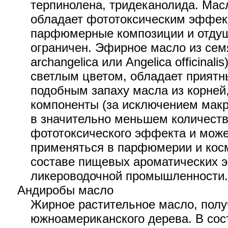
терпинолена, тридеканолида. Масл
обладает фототоксическим эффект
парфюмерные композиции и отду
ограничен. Эфирное масло из семя
archangelica или Angelica officinali
светлым цветом, обладает приятн
подобным запаху масла из корней,
компоненты (за исключением макр
в значительно меньшем количеств
фототоксического эффекта и може
применяться в парфюмерии и косм
составе пищевых ароматических 
ликероводочной промышленности.
Андиробы масло
Жирное растительное масло, полу
южноамериканского дерева. В сос