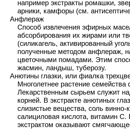
например экстракты ромашки, зве
арники, камфоры (см. антисептичес
Анфлераж
Способ извлечения эфирных масе
абсорбирования их жирами или т
(силикагель, активированный угол
полученные методом анфлераж, н
цветочными помадами. Этим спос
жасмин, ландыш, туберозу.
Анютины глазки, или фиалка трехцветн
Многолетнее растение семейства
Лекарственным сырьем служит на
корней. В экстракте анютиных гла
слизистые вещества, соль винно-
салициловая кислота, витамин С.
экстрактом оказывают смягчающе