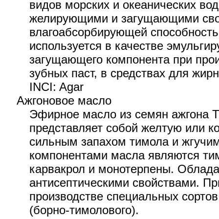
видов морских и океанических во
желирующими и загущающими сво
влагоабсорбирующей способность
используется в качестве эмульги
загущающего компонента при прои
зубных паст, в средствах для жирн
INCI: Agar
Ажгоновое масло
Эфирное масло из семян ажгона 
представляет собой желтую или к
сильным запахом тимола и жгучи
компонентами масла являются тим
карвакрол и монотерпены. Облад
антисептическими свойствами. Пр
производстве специальных сортов
(борно-тимолового).