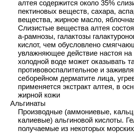
алтея содержится около 35% слиз
пектиновых веществ, сахара, асп
вещества, жирное масло, яблочна
Слизистые вещества алтея состо
a-рамнозы, галактозы галактуроно
кислот, чем обусловлено смягчаю
увлажняющее действие настоя на 
холодной воде может оказывать т
противовоспалительное и заживл
себорейном дерматите лица, угре
применяется экстракт алтея, в ос
жирной кожи
Альгинаты
Производные (аммониевые, кальц
калиевые) альгиновой кислоты. Г
получаемые из некоторых морских