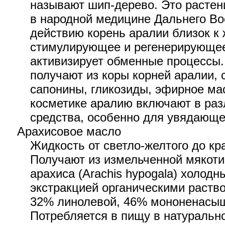
называют шип-дерево. Это растен
в народной медицине Дальнего Во
действию корень аралии близок к
стимулирующее и регенерирующее
активизирует обменные процессы.
получают из коры корней аралии,
сапонины, гликозиды, эфирное мас
косметике аралию включают в ра
средства, особенно для увядающе
Арахисовое масло
Жидкость от светло-желтого до кр
Получают из измельченной мякоти
арахиса (Arachis hypogala) холод
экстракцией органическими раств
32% линолевой, 46% мононенасыщ
Потребляется в пищу в натуральн