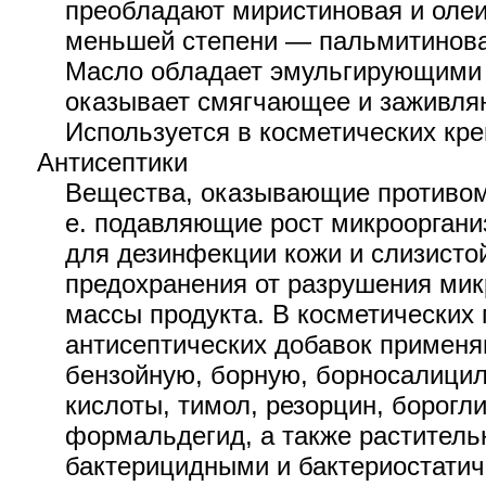
преобладают миристиновая и олеи
меньшей степени — пальмитинова
Масло обладает эмульгирующими 
оказывает смягчающее и заживля
Используется в косметических кре
Антисептики
Вещества, оказывающие противоми
е. подавляющие рост микрооргани
для дезинфекции кожи и слизистой
предохранения от разрушения ми
массы продукта. В косметических 
антисептических добавок применя
бензойную, борную, борносалици
кислоты, тимол, резорцин, борогл
формальдегид, а также раститель
бактерицидными и бактериостатич