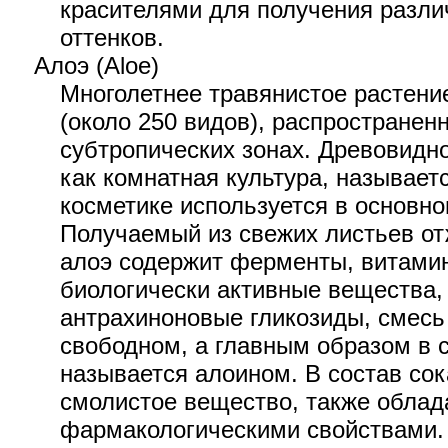
красителями для получения разл
оттенков.
Алоэ (Aloe)
Многолетнее травянистое растени
(около 250 видов), распространен
субтропических зонах. Древовидн
как комнатная культура, называет
косметике используется в основном
Получаемый из свежих листьев от
алоэ содержит ферменты, витамин
биологически активные вещества,
антрахиноновые гликозиды, смесь
свободном, а главным образом в 
называется алоином. В состав со
смолистое вещество, также обла
фармакологическими свойствами.