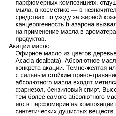
парфюмерных композициях, отдуш
мыла, в косметике — в незначите
средствах по уходу за жирной кож
канцерогенность b-азарона вызва
на применение масла в ароматера
продуктов.
Акации масло
Эфирное масло из цветов деревьев
Acacia dealbata). Абсолютное мас
конкрета акации. Темно-желтая и
с сильным стойким пряно-травяни
абсолютного масла входят метилса
фарнезол, бензиловый спирт. Высо
тем более самого абсолютного ма
его в парфюмерии на композиции 
синтетических душистых веществ.