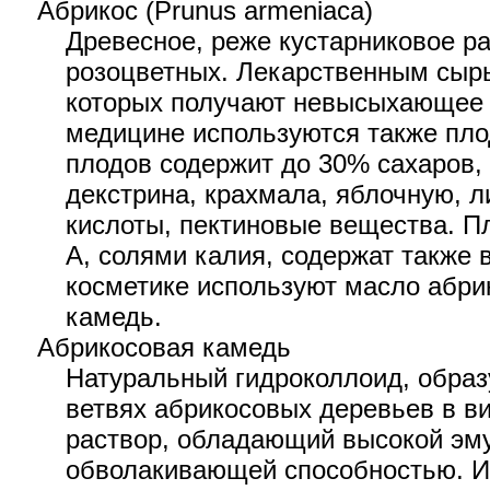
Абрикос (Prunus armeniaca)
Древесное, реже кустарниковое р
розоцветных. Лекарственным сырь
которых получают невысыхающее 
медицине используются также пло
плодов содержит до 30% сахаров,
декстрина, крахмала, яблочную, 
кислоты, пектиновые вещества. П
А, солями калия, содержат также 
косметике используют масло абри
камедь.
Абрикосовая камедь
Натуральный гидроколлоид, образу
ветвях абрикосовых деревьев в ви
раствор, обладающий высокой эм
обволакивающей способностью. И