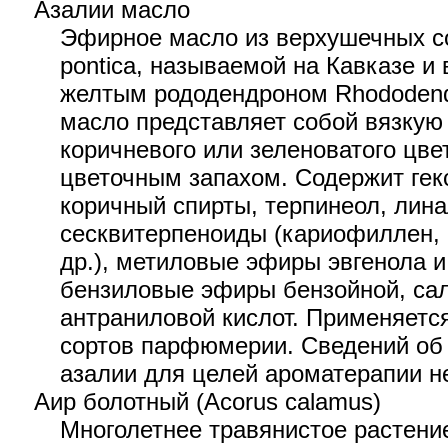
Азалии масло
Эфирное масло из верхушечных со
pontica, называемой на Кавказе и
желтым рододендроном Rhododend
масло представляет собой вязкую
коричневого или зеленоватого цве
цветочным запахом. Содержит гек
коричный спирты, терпинеол, лина
сесквитерпеноиды (кариофиллен, 
др.), метиловые эфиры эвгенола и
бензиловые эфиры бензойной, са
антраниловой кислот. Применяетс
сортов парфюмерии. Сведений об
азалии для целей ароматерапии н
Аир болотный (Acorus calamus)
Многолетнее травянистое растени