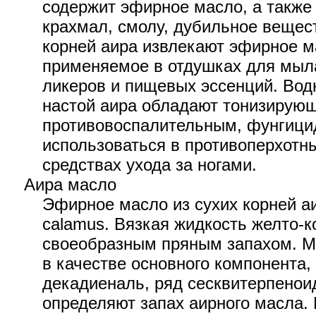
содержит эфирное масло, а также 
крахмал, смолу, дубильное вещес
корней аира извлекают эфирное м
применяемое в отдушках для мыла
ликеров и пищевых эссенций. Водн
настой аира обладают тонизирую
противовоспалительным, фунгици
использоваться в противоперхотны
средствах ухода за ногами.
Аира масло
Эфирное масло из сухих корней аи
calamus. Вязкая жидкость желто-к
своеобразным пряным запахом. М
в качестве основного компонента, а
декадиеналь, ряд сесквитерпенои
определяют запах аирного масла. 