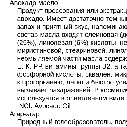
Авокадо масло
Продукт прессования или экстрак
авокадо. Имеет достаточно темны
запах и приятный вкус, напомина
состав масла входят олеиновая (
(25%), линолевая (6%) кислоты, 
миристиновой, стеариновой, линол
неомыляемой части масла содержа
Е, К, РР, витамины группы В2, а 
фосфорной кислоты, сквален, мик
к прогорканию, легко и быстро усв
вызывает раздражений. В космети
используется в осветленном виде.
INCI: Avocado Oil
Агар-агар
Природный гелеобразователь, по