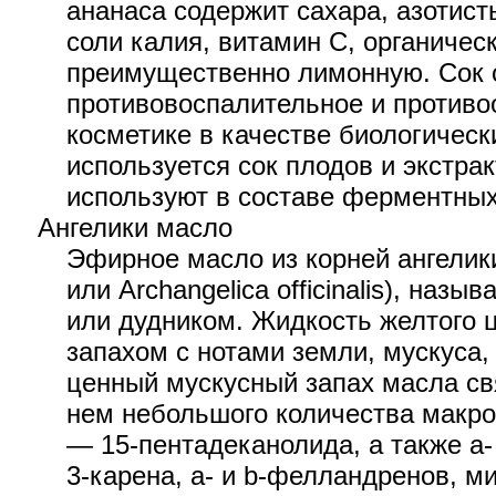
ананаса содержит сахара, азотис
соли калия, витамин С, органичес
преимущественно лимонную. Сок 
противовоспалительное и противо
косметике в качестве биологическ
используется сок плодов и экстра
используют в составе ферментных
Ангелики масло
Эфирное масло из корней ангелики 
или Archangelica officinalis), наз
или дудником. Жидкость желтого 
запахом с нотами земли, мускуса,
ценный мускусный запах масла св
нем небольшого количества макро
— 15-пентадеканолида, а также a-
3-карена, a- и b-фелландренов, м