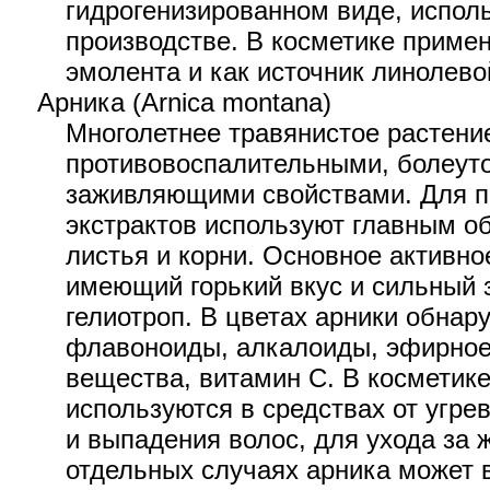
гидрогенизированном виде, испол
производстве. В косметике примен
эмолента и как источник линолево
Арника (Arnica montana)
Многолетнее травянистое растени
противовоспалительными, болеу
заживляющими свойствами. Для п
экстрактов используют главным о
листья и корни. Основное активн
имеющий горький вкус и сильный
гелиотроп. В цветах арники обнар
флавоноиды, алкалоиды, эфирное
вещества, витамин С. В косметик
используются в средствах от угре
и выпадения волос, для ухода за 
отдельных случаях арника может 