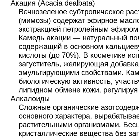
Акация (Acacia dealbata)
Вечнозеленое субтропическое рас
(мимозы) содержат эфирное масло
экстракцией петролейным эфиром 
Камедь акации — натуральный по
содержащий в основном кальциев
кислоты (до 70%). В косметике ис
загуститель, желирующая добавка
эмульгирующими свойствами. Кам
биологическую активность, участ
липидном обмене кожи, регулируя
Алкалоиды
Сложные органические азотсодер
основного характера, вырабатыв
растительными организмами. Бес
кристаллические вещества без за